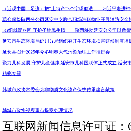
（近观中国｜足迹）把“土特产”3个字琢磨透——习近平走进柚
瑞众保险陕西分公司延安中支联合职场浩琪物业开展消防安全
5G织就暖冬网 守护圣地民生情——陕西移动延安分公司以数
延安市生态环境局延川分局组织召开生态环境损害赔偿制度培
延长县召开2025年今冬明春大气污染治理工作推进会
聚力儿科发展 守护儿童健康|延安市儿科医联体正式成立 延
精彩专题
韩城市政协常委会为非物质文化遗产保护传承建言献策
韩城市政协视察重点提案办理情况
互联网新闻信息许可证：611