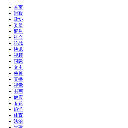
首页
时政
政协
委员
聚焦
社会
统战
快讯
视频
国际
文史
慈善
直播
视觉
书画
健康
专题
旅游
体育
法治
党建