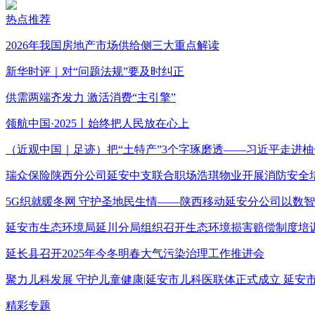
热点推荐
2026年我国房地产市场供给侧三大重点解读
新华时评｜对“问题法规”要及时纠正
供需两端齐发力 激活消费“主引擎”
领航中国·2025丨始终把人民放在心上
（近观中国｜足迹）把“土特产”3个字琢磨透——习近平走进柚
瑞众保险陕西分公司延安中支联合职场浩琪物业开展消防安全
5G织就暖冬网 守护圣地民生情——陕西移动延安分公司以数
延安市生态环境局延川分局组织召开生态环境损害赔偿制度培
延长县召开2025年今冬明春大气污染治理工作推进会
聚力儿科发展 守护儿童健康|延安市儿科医联体正式成立 延
精彩专题