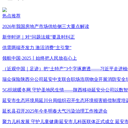
热点推荐
2026年我国房地产市场供给侧三大重点解读
新华时评｜对“问题法规”要及时纠正
供需两端齐发力 激活消费“主引擎”
领航中国·2025丨始终把人民放在心上
（近观中国｜足迹）把“土特产”3个字琢磨透——习近平走进柚
瑞众保险陕西分公司延安中支联合职场浩琪物业开展消防安全
5G织就暖冬网 守护圣地民生情——陕西移动延安分公司以数
延安市生态环境局延川分局组织召开生态环境损害赔偿制度培
延长县召开2025年今冬明春大气污染治理工作推进会
聚力儿科发展 守护儿童健康|延安市儿科医联体正式成立 延