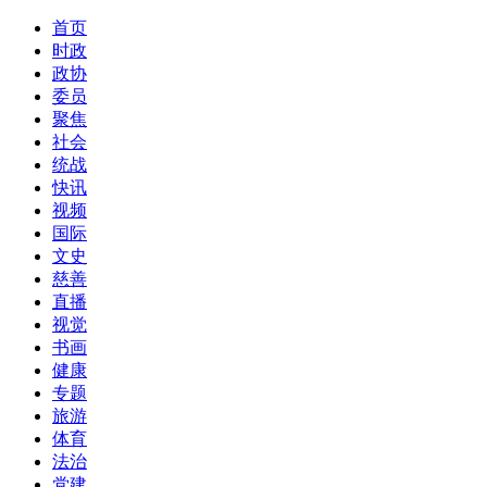
首页
时政
政协
委员
聚焦
社会
统战
快讯
视频
国际
文史
慈善
直播
视觉
书画
健康
专题
旅游
体育
法治
党建