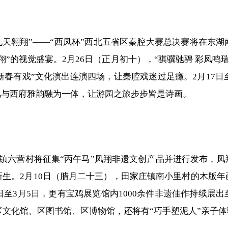
凤 九天翱翔”——“西凤杯”西北五省区秦腔大赛总决赛将在
”的视觉盛宴。2月26日（正月初十），“骐骥驰骋 彩凤鸣瑞
“新春有戏”文化演出连演四场，让秦腔戏迷过足瘾。2月17
风与西府雅韵融为一体，让游园之旅步步皆是诗画。
关镇六营村将征集“丙午马”凤翔非遗文创产品并进行发布，
生。2月10日（腊月二十三），田家庄镇南小里村的木版
0日至3月5日，更有宝鸡展览馆内1000余件非遗佳作持续
在区文化馆、区图书馆、区博物馆，还将有“巧手塑泥人”亲