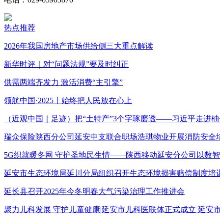
热点推荐
2026年我国房地产市场供给侧三大重点解读
新华时评｜对“问题法规”要及时纠正
供需两端齐发力 激活消费“主引擎”
领航中国·2025丨始终把人民放在心上
（近观中国｜足迹）把“土特产”3个字琢磨透——习近平走进柚
瑞众保险陕西分公司延安中支联合职场浩琪物业开展消防安全
5G织就暖冬网 守护圣地民生情——陕西移动延安分公司以数
延安市生态环境局延川分局组织召开生态环境损害赔偿制度培
延长县召开2025年今冬明春大气污染治理工作推进会
聚力儿科发展 守护儿童健康|延安市儿科医联体正式成立 延