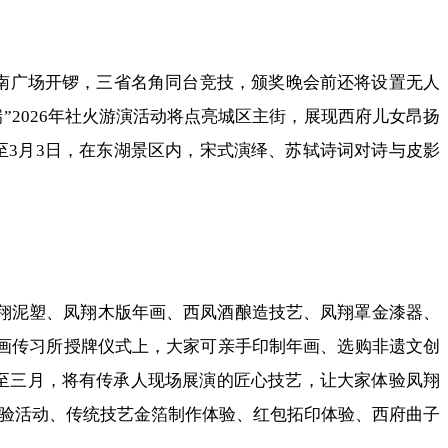
东湖南广场开锣，三省名角同台竞技，颁奖晚会前还将设置无人
”2026年社火游演活动将点亮城区主街，展现西府儿女昂扬
日至3月3日，在东湖景区内，宋式演绎、苏轼诗词对诗与皮影
凤翔泥塑、凤翔木版年画、西凤酒酿造技艺、凤翔罩金漆器、
年画传习所授牌仪式上，大家可亲手印制年画、选购非遗文创
展出至三月，将有传承人现场展演的匠心技艺，让大家体验凤翔
子体验活动、传统技艺金箔制作体验、红包拓印体验、西府曲子