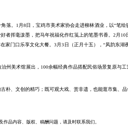
落。1月8日，宝鸡市美术家协会走进柳林酒业，以“笔绘骏
好者挥毫泼墨，把马年祝福化作红笺上的笔墨书香。2月10日
们在家门口乐享文化大餐。3月3日（正月十五），“凤韵东湖夜
治州美术馆展出，100余幅经典作品搭配民俗场景复原与
的古朴、文创的精巧；既可观大戏、赏非遗，也能逛市集、品
及作品内容、版权、稿酬问题，请及时联系我们。