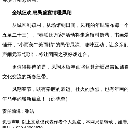
展演等精彩活动。
全域狂欢 惠民盛宴情暖凤翔
从城区到镇村，从场馆到田间，凤翔的年味遍布每一个角
五至二十三），“春联送万家”活动将走遍镇村街巷，书画爱
铺开，“小而美”“美而精”的民俗展演、趣味互动，让乡亲
声闹元宵”演出，将让团圆之夜好戏连台。
更值得期待的是，凤翔木版年画将远赴新疆昌吉回族自
文化交流的新春纽带。
凤翔春节，既有秦腔的豪迈、社火的热烈，也有年画
午马年的崭新篇章！（邵晓奎）
责任编辑：张洁
免责声明
以上文章仅代表作者个人观点，本网只是转载，如涉
电话：029-63903870