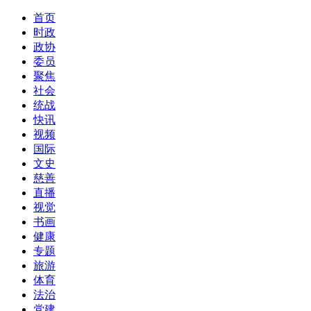
首页
时政
政协
委员
聚焦
社会
统战
快讯
视频
国际
文史
慈善
直播
视觉
书画
健康
专题
旅游
体育
法治
党建