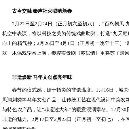
古今交融 秦声社火唱响新春
2月22日至2月24日（正月初六至初八），“百鸟朝
机空中表演，将以科技之美为传统戏曲助兴，打造“九天翱翔
向上的精气神；2月26日至3月1日（正月初十晚至十三）
戏、木偶戏轮番上演，秦腔实景剧《苏轼情》更将苏子遗
非遗焕新 马年文创点亮年味
春节的仪式感，始于指尖的非遗温度。1月16日，城
凤翔刺绣等马年文创产品，让传统工艺在现代设计中焕发新
与特色农产品，让“非遗过大年”的暖意浸润寒冬。12月3
非遗的魅力。2月17日至2月23日（正月初一至初七），