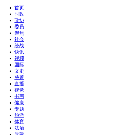
首页
时政
政协
委员
聚焦
社会
统战
快讯
视频
国际
文史
慈善
直播
视觉
书画
健康
专题
旅游
体育
法治
党建