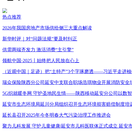
热点推荐
2026年我国房地产市场供给侧三大重点解读
新华时评｜对“问题法规”要及时纠正
供需两端齐发力 激活消费“主引擎”
领航中国·2025丨始终把人民放在心上
（近观中国｜足迹）把“土特产”3个字琢磨透——习近平走进柚
瑞众保险陕西分公司延安中支联合职场浩琪物业开展消防安全
5G织就暖冬网 守护圣地民生情——陕西移动延安分公司以数
延安市生态环境局延川分局组织召开生态环境损害赔偿制度培
延长县召开2025年今冬明春大气污染治理工作推进会
聚力儿科发展 守护儿童健康|延安市儿科医联体正式成立 延