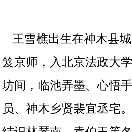
王雪樵出生在神木县城
笈京师，入北京法政大
坊间，临池弄墨、心悟
员、神木乡贤裴宜丞宅