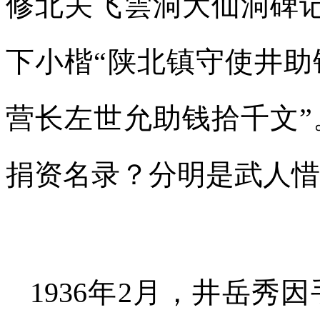
修北关飞雲洞大仙洞碑
下小楷“陕北镇守使井
营长左世允助钱拾千文
捐资名录？分明是武人惜
1936年2月，井岳