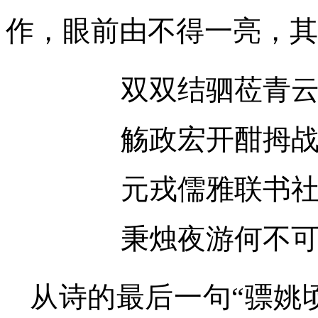
作，眼前由不得一亮，其
双双结驷莅青
觞政宏开酣拇
元戎儒雅联书
秉烛夜游何不
从诗的最后一句“骠姚