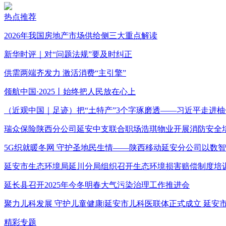
热点推荐
2026年我国房地产市场供给侧三大重点解读
新华时评｜对“问题法规”要及时纠正
供需两端齐发力 激活消费“主引擎”
领航中国·2025丨始终把人民放在心上
（近观中国｜足迹）把“土特产”3个字琢磨透——习近平走进柚
瑞众保险陕西分公司延安中支联合职场浩琪物业开展消防安全
5G织就暖冬网 守护圣地民生情——陕西移动延安分公司以数
延安市生态环境局延川分局组织召开生态环境损害赔偿制度培
延长县召开2025年今冬明春大气污染治理工作推进会
聚力儿科发展 守护儿童健康|延安市儿科医联体正式成立 延
精彩专题