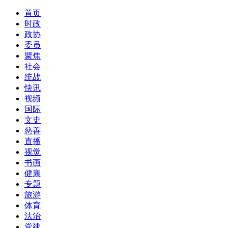
首页
时政
政协
委员
聚焦
社会
统战
快讯
视频
国际
文史
慈善
直播
视觉
书画
健康
专题
旅游
体育
法治
党建