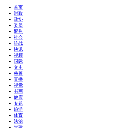
首页
时政
政协
委员
聚焦
社会
统战
快讯
视频
国际
文史
慈善
直播
视觉
书画
健康
专题
旅游
体育
法治
党建