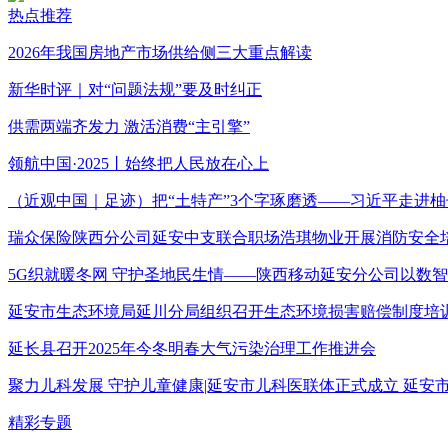
热点推荐
2026年我国房地产市场供给侧三大重点解读
新华时评｜对“问题法规”要及时纠正
供需两端齐发力 激活消费“主引擎”
领航中国·2025丨始终把人民放在心上
（近观中国｜足迹）把“土特产”3个字琢磨透——习近平走进柚
瑞众保险陕西分公司延安中支联合职场浩琪物业开展消防安全
5G织就暖冬网 守护圣地民生情——陕西移动延安分公司以数
延安市生态环境局延川分局组织召开生态环境损害赔偿制度培
延长县召开2025年今冬明春大气污染治理工作推进会
聚力儿科发展 守护儿童健康|延安市儿科医联体正式成立 延
精彩专题