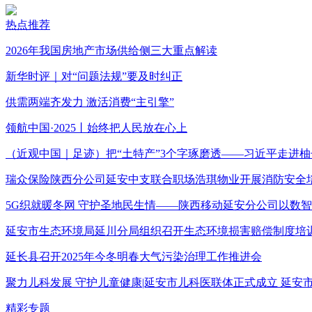
热点推荐
2026年我国房地产市场供给侧三大重点解读
新华时评｜对“问题法规”要及时纠正
供需两端齐发力 激活消费“主引擎”
领航中国·2025丨始终把人民放在心上
（近观中国｜足迹）把“土特产”3个字琢磨透——习近平走进柚
瑞众保险陕西分公司延安中支联合职场浩琪物业开展消防安全
5G织就暖冬网 守护圣地民生情——陕西移动延安分公司以数
延安市生态环境局延川分局组织召开生态环境损害赔偿制度培
延长县召开2025年今冬明春大气污染治理工作推进会
聚力儿科发展 守护儿童健康|延安市儿科医联体正式成立 延
精彩专题