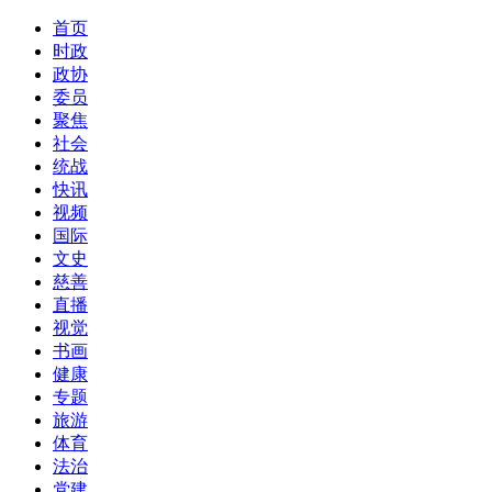
首页
时政
政协
委员
聚焦
社会
统战
快讯
视频
国际
文史
慈善
直播
视觉
书画
健康
专题
旅游
体育
法治
党建