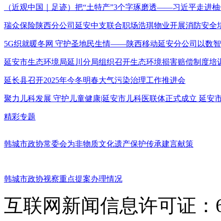
（近观中国｜足迹）把“土特产”3个字琢磨透——习近平走进柚
瑞众保险陕西分公司延安中支联合职场浩琪物业开展消防安全
5G织就暖冬网 守护圣地民生情——陕西移动延安分公司以数
延安市生态环境局延川分局组织召开生态环境损害赔偿制度培
延长县召开2025年今冬明春大气污染治理工作推进会
聚力儿科发展 守护儿童健康|延安市儿科医联体正式成立 延
精彩专题
韩城市政协常委会为非物质文化遗产保护传承建言献策
韩城市政协视察重点提案办理情况
互联网新闻信息许可证：611