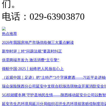
们。
电话：029-63903870
热点推荐
2026年我国房地产市场供给侧三大重点解读
新华时评｜对“问题法规”要及时纠正
供需两端齐发力 激活消费“主引擎”
领航中国·2025丨始终把人民放在心上
（近观中国｜足迹）把“土特产”3个字琢磨透——习近平走进柚
瑞众保险陕西分公司延安中支联合职场浩琪物业开展消防安全
5G织就暖冬网 守护圣地民生情——陕西移动延安分公司以数
延安市生态环境局延川分局组织召开生态环境损害赔偿制度培