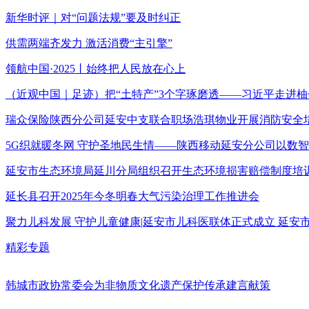
新华时评｜对“问题法规”要及时纠正
供需两端齐发力 激活消费“主引擎”
领航中国·2025丨始终把人民放在心上
（近观中国｜足迹）把“土特产”3个字琢磨透——习近平走进柚
瑞众保险陕西分公司延安中支联合职场浩琪物业开展消防安全
5G织就暖冬网 守护圣地民生情——陕西移动延安分公司以数
延安市生态环境局延川分局组织召开生态环境损害赔偿制度培
延长县召开2025年今冬明春大气污染治理工作推进会
聚力儿科发展 守护儿童健康|延安市儿科医联体正式成立 延
精彩专题
韩城市政协常委会为非物质文化遗产保护传承建言献策