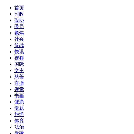
首页
时政
政协
委员
聚焦
社会
统战
快讯
视频
国际
文史
慈善
直播
视觉
书画
健康
专题
旅游
体育
法治
党建