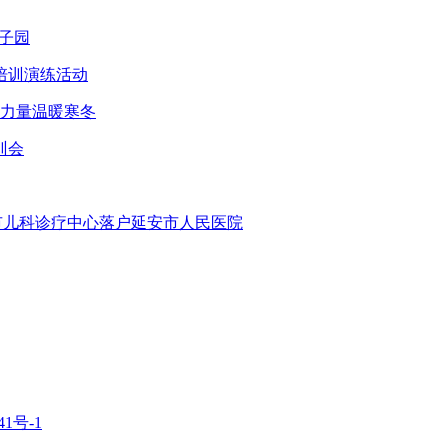
子园
培训演练活动
智力量温暖寒冬
训会
安市儿科诊疗中心落户延安市人民医院
1号-1