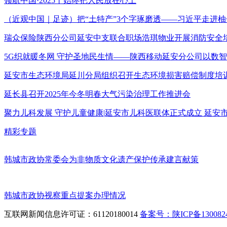
领航中国·2025丨始终把人民放在心上
（近观中国｜足迹）把“土特产”3个字琢磨透——习近平走进柚
瑞众保险陕西分公司延安中支联合职场浩琪物业开展消防安全
5G织就暖冬网 守护圣地民生情——陕西移动延安分公司以数
延安市生态环境局延川分局组织召开生态环境损害赔偿制度培
延长县召开2025年今冬明春大气污染治理工作推进会
聚力儿科发展 守护儿童健康|延安市儿科医联体正式成立 延
精彩专题
韩城市政协常委会为非物质文化遗产保护传承建言献策
韩城市政协视察重点提案办理情况
互联网新闻信息许可证：61120180014
备案号：陕ICP备1300824