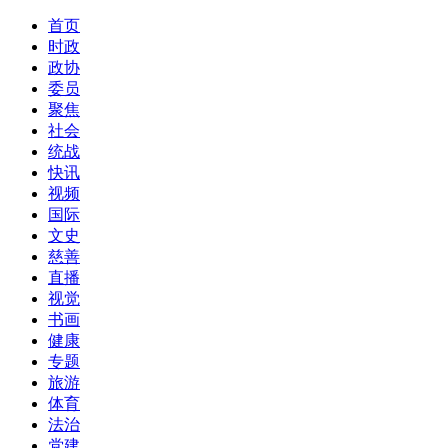
首页
时政
政协
委员
聚焦
社会
统战
快讯
视频
国际
文史
慈善
直播
视觉
书画
健康
专题
旅游
体育
法治
党建