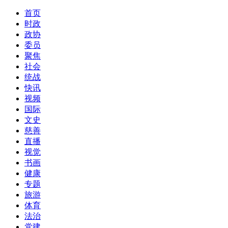
首页
时政
政协
委员
聚焦
社会
统战
快讯
视频
国际
文史
慈善
直播
视觉
书画
健康
专题
旅游
体育
法治
党建