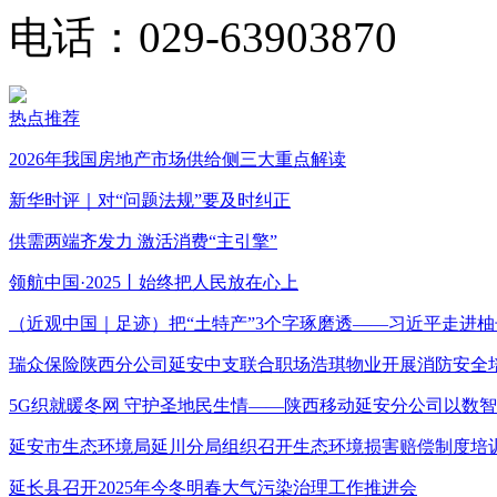
电话：029-63903870
热点推荐
2026年我国房地产市场供给侧三大重点解读
新华时评｜对“问题法规”要及时纠正
供需两端齐发力 激活消费“主引擎”
领航中国·2025丨始终把人民放在心上
（近观中国｜足迹）把“土特产”3个字琢磨透——习近平走进柚
瑞众保险陕西分公司延安中支联合职场浩琪物业开展消防安全
5G织就暖冬网 守护圣地民生情——陕西移动延安分公司以数
延安市生态环境局延川分局组织召开生态环境损害赔偿制度培
延长县召开2025年今冬明春大气污染治理工作推进会