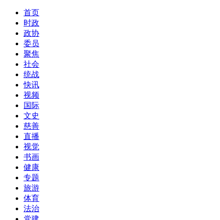
首页
时政
政协
委员
聚焦
社会
统战
快讯
视频
国际
文史
慈善
直播
视觉
书画
健康
专题
旅游
体育
法治
党建