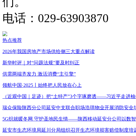
们。
电话：029-63903870
热点推荐
2026年我国房地产市场供给侧三大重点解读
新华时评｜对“问题法规”要及时纠正
供需两端齐发力 激活消费“主引擎”
领航中国·2025丨始终把人民放在心上
（近观中国｜足迹）把“土特产”3个字琢磨透——习近平走进柚
瑞众保险陕西分公司延安中支联合职场浩琪物业开展消防安全
5G织就暖冬网 守护圣地民生情——陕西移动延安分公司以数
延安市生态环境局延川分局组织召开生态环境损害赔偿制度培