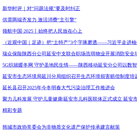
新华时评｜对“问题法规”要及时纠正
供需两端齐发力 激活消费“主引擎”
领航中国·2025丨始终把人民放在心上
（近观中国｜足迹）把“土特产”3个字琢磨透——习近平走进柚
瑞众保险陕西分公司延安中支联合职场浩琪物业开展消防安全
5G织就暖冬网 守护圣地民生情——陕西移动延安分公司以数
延安市生态环境局延川分局组织召开生态环境损害赔偿制度培
延长县召开2025年今冬明春大气污染治理工作推进会
聚力儿科发展 守护儿童健康|延安市儿科医联体正式成立 延
精彩专题
韩城市政协常委会为非物质文化遗产保护传承建言献策