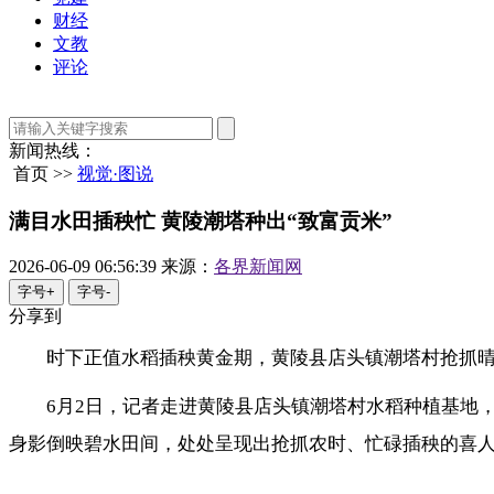
财经
文教
评论
新闻热线：
首页 >>
视觉·图说
满目水田插秧忙 黄陵潮塔种出“致富贡米”
2026-06-09 06:56:39
来源：
各界新闻网
字号+
字号-
分享到
时下正值水稻插秧黄金期，黄陵县店头镇潮塔村抢抓
6月2日，记者走进黄陵县店头镇潮塔村水稻种植基地
身影倒映碧水田间，处处呈现出抢抓农时、忙碌插秧的喜