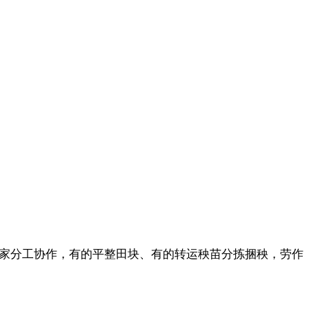
大家分工协作，有的平整田块、有的转运秧苗分拣捆秧，劳作