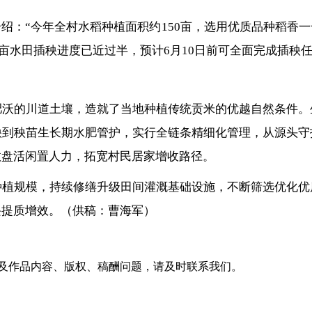
绍：“今年全村水稻种植面积约150亩，选用优质品种稻香
0亩水田插秧进度已近过半，预计6月10日前可全面完成插秧任
肥沃的川道土壤，造就了当地种植传统贡米的优越自然条件。
秧到秧苗生长期水肥管护，实行全链条精细化管理，从源头守
效盘活闲置人力，拓宽村民居家增收路径。
种植规模，持续修缮升级田间灌溉基础设施，不断筛选优化优
兴提质增效。（供稿：曹海军）
及作品内容、版权、稿酬问题，请及时联系我们。