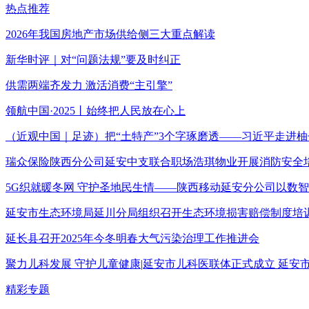
热点推荐
2026年我国房地产市场供给侧三大重点解读
新华时评｜对“问题法规”要及时纠正
供需两端齐发力 激活消费“主引擎”
领航中国·2025丨始终把人民放在心上
（近观中国｜足迹）把“土特产”3个字琢磨透——习近平走进柚
瑞众保险陕西分公司延安中支联合职场浩琪物业开展消防安全
5G织就暖冬网 守护圣地民生情——陕西移动延安分公司以数
延安市生态环境局延川分局组织召开生态环境损害赔偿制度培
延长县召开2025年今冬明春大气污染治理工作推进会
聚力儿科发展 守护儿童健康|延安市儿科医联体正式成立 延
精彩专题