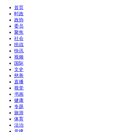
首页
时政
政协
委员
聚焦
社会
统战
快讯
视频
国际
文史
慈善
直播
视觉
书画
健康
专题
旅游
体育
法治
党建