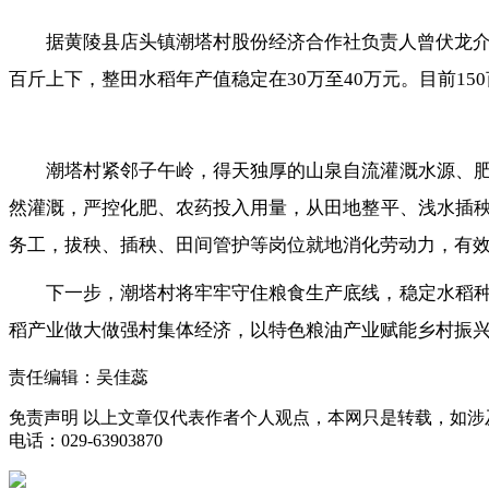
据黄陵县店头镇潮塔村股份经济合作社负责人曾伏龙介
百斤上下，整田水稻年产值稳定在30万至40万元。目前15
潮塔村紧邻子午岭，得天独厚的山泉自流灌溉水源、
然灌溉，严控化肥、农药投入用量，从田地整平、浅水插
务工，拔秧、插秧、田间管护等岗位就地消化劳动力，有
下一步，潮塔村将牢牢守住粮食生产底线，稳定水稻
稻产业做大做强村集体经济，以特色粮油产业赋能乡村振
责任编辑：吴佳蕊
免责声明
以上文章仅代表作者个人观点，本网只是转载，如涉
电话：029-63903870