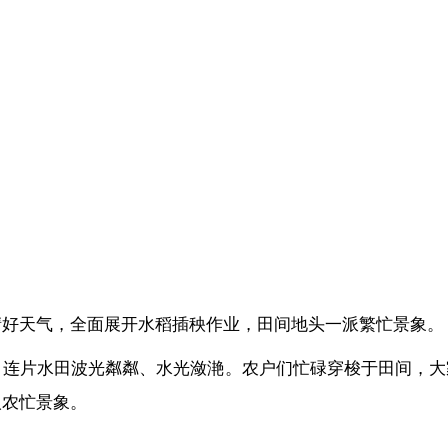
晴好天气，全面展开水稻插秧作业，田间地头一派繁忙景象。
，连片水田波光粼粼、水光潋滟。农户们忙碌穿梭于田间，
人农忙景象。