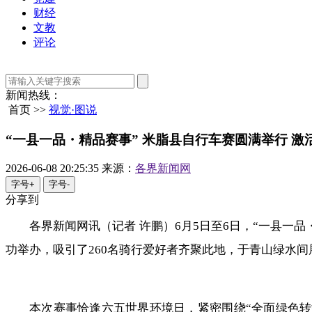
财经
文教
评论
新闻热线：
首页 >>
视觉·图说
“一县一品・精品赛事” 米脂县自行车赛圆满举行 
2026-06-08 20:25:35
来源：
各界新闻网
字号+
字号-
分享到
各界新闻网讯（记者 许鹏）6月5日至6日，“一县一
功举办，吸引了260名骑行爱好者齐聚此地，于青山绿水
本次赛事恰逢六五世界环境日，紧密围绕“全面绿色