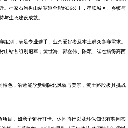
迁。杜家石沟树山站赛道全程约36公里，串联城区、乡镇与
持与生态建设成就。
赛组别，满足专业选手、业余爱好者及本土群众参赛需求。
树山站各组别冠军；黄世海、郭鑫伟、陈颖、崔杰摘得高西
独具特色，沿途能欣赏到陕北风貌与美景，黄土路段极具挑战
验项目，如亲子骑行打卡、休闲骑行以及环保知识有奖问答