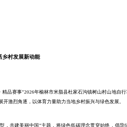
激活乡村发展新动能
品・精品赛事”2026年榆林市米脂县杜家石沟镇树山村山地
间展开激烈角逐，以体育力量助力当地乡村振兴与绿色发展。
转型，共建美丽中国”主题，将绿色低碳理念贯穿始终，倡导