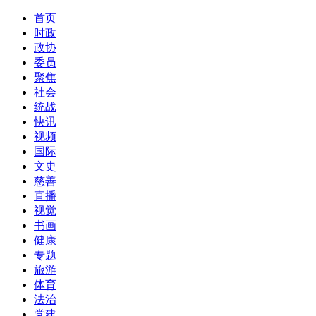
首页
时政
政协
委员
聚焦
社会
统战
快讯
视频
国际
文史
慈善
直播
视觉
书画
健康
专题
旅游
体育
法治
党建