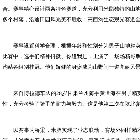
合。赛事精心设计两条特色赛道，充分利用米脂独特的山地
多个村落，沿途田园风光美不胜收；高西沟生态观光赛道全
赛事设置科学合理，根据年龄和性别分为男子山地精
比赛中，选手们精神抖擞、你追我赶，上演了一场场精彩
沟站各组别桂冠。他们矫健的身姿成为山野间一道亮丽风
来自博拉德车队的28岁甘肃兰州骑手黄世海在男子精
性，充分考验了骑手的耐力与毅力。这是他第二次在陕北
以赛事为桥梁，米脂实现了业态联动，赛场外同样精