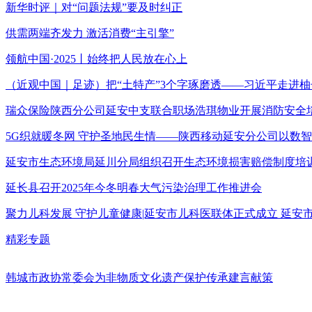
新华时评｜对“问题法规”要及时纠正
供需两端齐发力 激活消费“主引擎”
领航中国·2025丨始终把人民放在心上
（近观中国｜足迹）把“土特产”3个字琢磨透——习近平走进柚
瑞众保险陕西分公司延安中支联合职场浩琪物业开展消防安全
5G织就暖冬网 守护圣地民生情——陕西移动延安分公司以数
延安市生态环境局延川分局组织召开生态环境损害赔偿制度培
延长县召开2025年今冬明春大气污染治理工作推进会
聚力儿科发展 守护儿童健康|延安市儿科医联体正式成立 延
精彩专题
韩城市政协常委会为非物质文化遗产保护传承建言献策