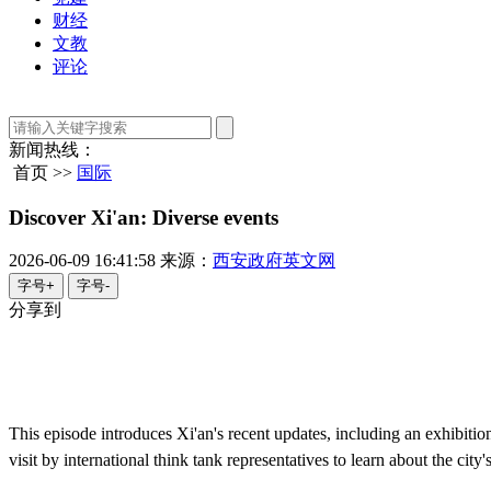
财经
文教
评论
新闻热线：
首页 >>
国际
​Discover Xi'an: Diverse events
2026-06-09 16:41:58
来源：
西安政府英文网
字号+
字号-
分享到
This episode introduces Xi'an's recent updates, including an exhibition
visit by international think tank representatives to learn about the city