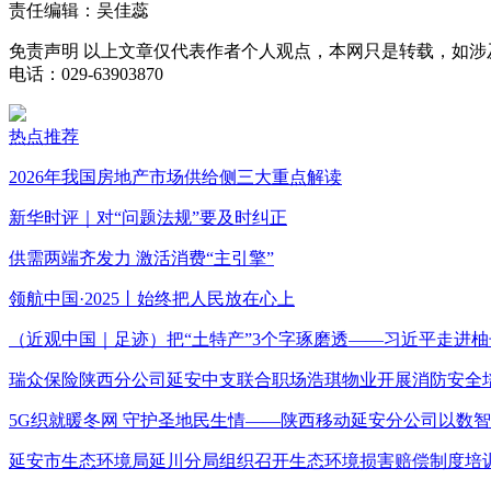
责任编辑：吴佳蕊
免责声明
以上文章仅代表作者个人观点，本网只是转载，如涉
电话：029-63903870
热点推荐
2026年我国房地产市场供给侧三大重点解读
新华时评｜对“问题法规”要及时纠正
供需两端齐发力 激活消费“主引擎”
领航中国·2025丨始终把人民放在心上
（近观中国｜足迹）把“土特产”3个字琢磨透——习近平走进柚
瑞众保险陕西分公司延安中支联合职场浩琪物业开展消防安全
5G织就暖冬网 守护圣地民生情——陕西移动延安分公司以数
延安市生态环境局延川分局组织召开生态环境损害赔偿制度培