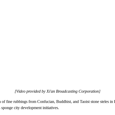
[Video provided by Xi'an Broadcasting Corporation]
 of fine rubbings from Confucian, Buddhist, and Taoist stone steles in Hu
's sponge city development initiatives.