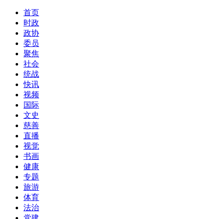
首页
时政
政协
委员
聚焦
社会
统战
快讯
视频
国际
文史
慈善
直播
视觉
书画
健康
专题
旅游
体育
法治
党建