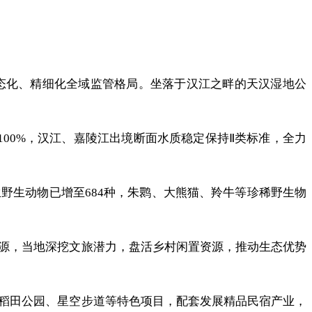
态化、精细化全域监管格局。坐落于汉江之畔的天汉湿地公
00%，汉江、嘉陵江出境断面水质稳定保持Ⅱ类标准，全力
野生动物已增至684种，朱鹮、大熊猫、羚牛等珍稀野生物
源，当地深挖文旅潜力，盘活乡村闲置资源，推动生态优势
稻田公园、星空步道等特色项目，配套发展精品民宿产业，