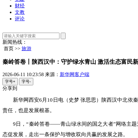
财经
文教
评论
新闻热线：
首页 >>
旅游
秦岭答卷丨陕西汉中：守护绿水青山 激活生态富民
2026-06-11 10:23:58
来源：
新华网客户端
字号+
字号-
分享到
新华网西安6月10日电（史梦 张思思）陕西汉中北
责任，也是发展根基。
9日，“秦岭答卷——青山绿水间的国之大者”网络主
态促发展，走出一条保护与增收双向共赢的发展之路。