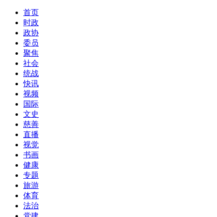
首页
时政
政协
委员
聚焦
社会
统战
快讯
视频
国际
文史
慈善
直播
视觉
书画
健康
专题
旅游
体育
法治
党建