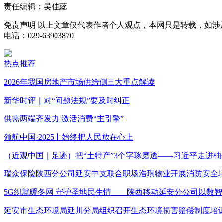
责任编辑：吴佳蕊
免责声明
以上文章仅代表作者个人观点，本网只是转载，如涉
电话：029-63903870
热点推荐
2026年我国房地产市场供给侧三大重点解读
新华时评｜对“问题法规”要及时纠正
供需两端齐发力 激活消费“主引擎”
领航中国·2025丨始终把人民放在心上
（近观中国｜足迹）把“土特产”3个字琢磨透——习近平走进柚
瑞众保险陕西分公司延安中支联合职场浩琪物业开展消防安全
5G织就暖冬网 守护圣地民生情——陕西移动延安分公司以数
延安市生态环境局延川分局组织召开生态环境损害赔偿制度培