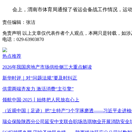
会上，渭南市体育局通报了省运会备战工作情况，运动
责任编辑：张洁
免责声明
以上文章仅代表作者个人观点，本网只是转载，如涉
电话：029-63903870
热点推荐
2026年我国房地产市场供给侧三大重点解读
新华时评｜对“问题法规”要及时纠正
供需两端齐发力 激活消费“主引擎”
领航中国·2025丨始终把人民放在心上
（近观中国｜足迹）把“土特产”3个字琢磨透——习近平走进柚
瑞众保险陕西分公司延安中支联合职场浩琪物业开展消防安全