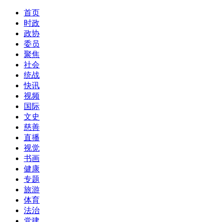
首页
时政
政协
委员
聚焦
社会
统战
快讯
视频
国际
文史
慈善
直播
视觉
书画
健康
专题
旅游
体育
法治
党建