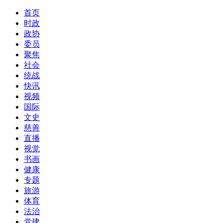
首页
时政
政协
委员
聚焦
社会
统战
快讯
视频
国际
文史
慈善
直播
视觉
书画
健康
专题
旅游
体育
法治
党建