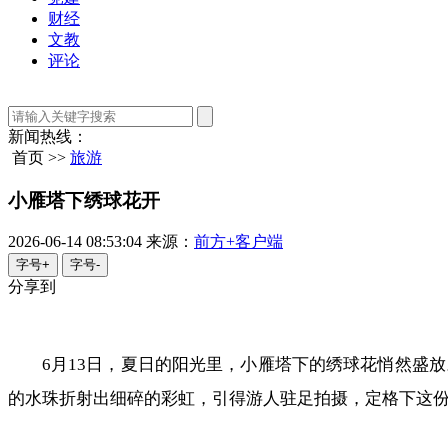
财经
文教
评论
新闻热线：
首页 >>
旅游
小雁塔下绣球花开
2026-06-14 08:53:04
来源：
前方+客户端
字号+
字号-
分享到
6月13日，夏日的阳光里，小雁塔下的绣球花悄然盛
的水珠折射出细碎的彩虹，引得游人驻足拍摄，定格下这