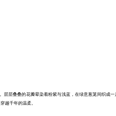
放。层层叠叠的花瓣晕染着粉紫与浅蓝，在绿意葱茏间织成
份穿越千年的温柔。