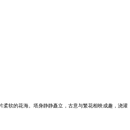
一片柔软的花海。塔身静静矗立，古意与繁花相映成趣，浇灌