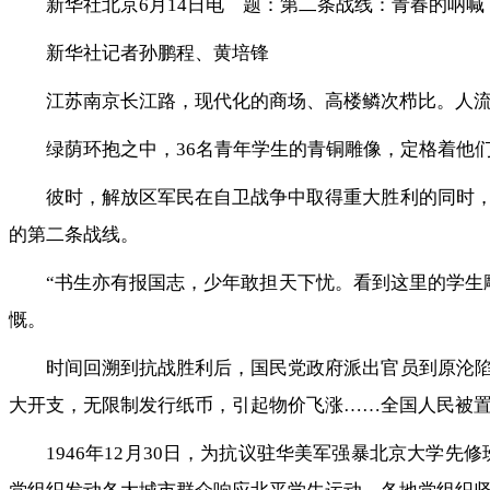
新华社北京6月14日电 题：第二条战线：青春的呐喊
新华社记者孙鹏程、黄培锋
江苏南京长江路，现代化的商场、高楼鳞次栉比。人
绿荫环抱之中，36名青年学生的青铜雕像，定格着他
彼时，解放区军民在自卫战争中取得重大胜利的同时
的第二条战线。
“书生亦有报国志，少年敢担天下忧。看到这里的学生
慨。
时间回溯到抗战胜利后，国民党政府派出官员到原沦
大开支，无限制发行纸币，引起物价飞涨……全国人民被
1946年12月30日，为抗议驻华美军强暴北京大学