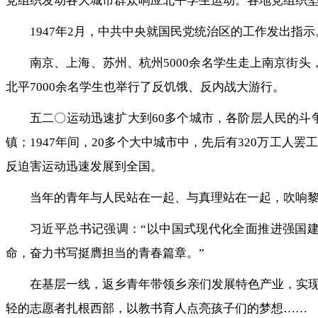
党组织发动各大城市群众响应北平学生运动。各地党组织坚
1947年2月，中共中央就国民党统治区的工作发出指
南京、上海、苏州、杭州5000余名学生走上南京街头
北平7000余名学生也举行了反饥饿、反内战大游行。
五二〇运动迅速扩大到60多个城市，各阶层人民的斗争
镇；1947年间，20多个大中城市中，先后有320万工
反迫害运动迅速发展到全国。
当年的青年与人民站在一起、与真理站在一起，吹响
习近平总书记强调：“以中国式现代化全面推进强国
命，奋力书写挺膺担当的青春篇章。”
在基层一线，返乡青年带领乡亲们发展特色产业，实现
轻的志愿者扎根西部，以教书育人点亮孩子们的梦想……