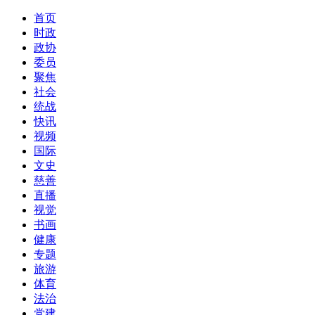
首页
时政
政协
委员
聚焦
社会
统战
快讯
视频
国际
文史
慈善
直播
视觉
书画
健康
专题
旅游
体育
法治
党建