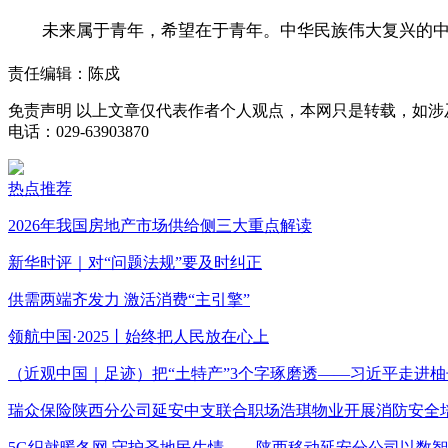
未来属于青年，希望在于青年。中华民族伟大复兴的
责任编辑：陈戍
免责声明
以上文章仅代表作者个人观点，本网只是转载，如涉
电话：029-63903870
热点推荐
2026年我国房地产市场供给侧三大重点解读
新华时评｜对“问题法规”要及时纠正
供需两端齐发力 激活消费“主引擎”
领航中国·2025丨始终把人民放在心上
（近观中国｜足迹）把“土特产”3个字琢磨透——习近平走进柚
瑞众保险陕西分公司延安中支联合职场浩琪物业开展消防安全
5G织就暖冬网 守护圣地民生情——陕西移动延安分公司以数