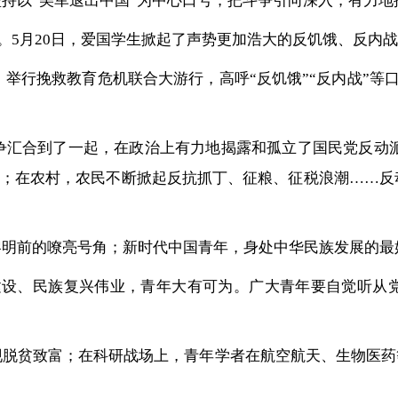
持以“美军退出中国”为中心口号，把斗争引向深入，有力地
示。5月20日，爱国学生掀起了声势更加浩大的反饥饿、反内
，举行挽救教育危机联合大游行，高呼“反饥饿”“反内战”等
汇合到了一起，在政治上有力地揭露和孤立了国民党反动派。1
人罢工；在农村，农民不断掀起反抗抓丁、征粮、征税浪潮…
黎明前的嘹亮号角；新时代中国青年，身处中华民族发展的最
建设、民族复兴伟业，青年大有可为。广大青年要自觉听从
脱贫致富；在科研战场上，青年学者在航空航天、生物医药