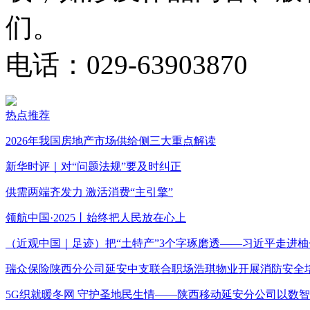
们。
电话：029-63903870
热点推荐
2026年我国房地产市场供给侧三大重点解读
新华时评｜对“问题法规”要及时纠正
供需两端齐发力 激活消费“主引擎”
领航中国·2025丨始终把人民放在心上
（近观中国｜足迹）把“土特产”3个字琢磨透——习近平走进柚
瑞众保险陕西分公司延安中支联合职场浩琪物业开展消防安全
5G织就暖冬网 守护圣地民生情——陕西移动延安分公司以数