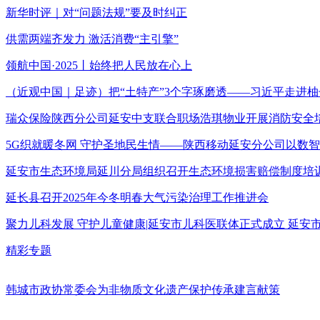
新华时评｜对“问题法规”要及时纠正
供需两端齐发力 激活消费“主引擎”
领航中国·2025丨始终把人民放在心上
（近观中国｜足迹）把“土特产”3个字琢磨透——习近平走进柚
瑞众保险陕西分公司延安中支联合职场浩琪物业开展消防安全
5G织就暖冬网 守护圣地民生情——陕西移动延安分公司以数
延安市生态环境局延川分局组织召开生态环境损害赔偿制度培
延长县召开2025年今冬明春大气污染治理工作推进会
聚力儿科发展 守护儿童健康|延安市儿科医联体正式成立 延
精彩专题
韩城市政协常委会为非物质文化遗产保护传承建言献策