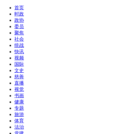
首页
时政
政协
委员
聚焦
社会
统战
快讯
视频
国际
文史
慈善
直播
视觉
书画
健康
专题
旅游
体育
法治
党建