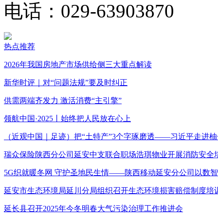
电话：029-63903870
热点推荐
2026年我国房地产市场供给侧三大重点解读
新华时评｜对“问题法规”要及时纠正
供需两端齐发力 激活消费“主引擎”
领航中国·2025丨始终把人民放在心上
（近观中国｜足迹）把“土特产”3个字琢磨透——习近平走进柚
瑞众保险陕西分公司延安中支联合职场浩琪物业开展消防安全
5G织就暖冬网 守护圣地民生情——陕西移动延安分公司以数
延安市生态环境局延川分局组织召开生态环境损害赔偿制度培
延长县召开2025年今冬明春大气污染治理工作推进会