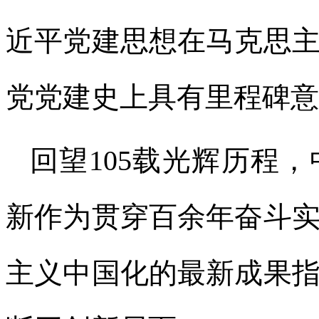
近平党建思想在马克思
党党建史上具有里程碑意
回望105载光辉历程
新作为贯穿百余年奋斗
主义中国化的最新成果