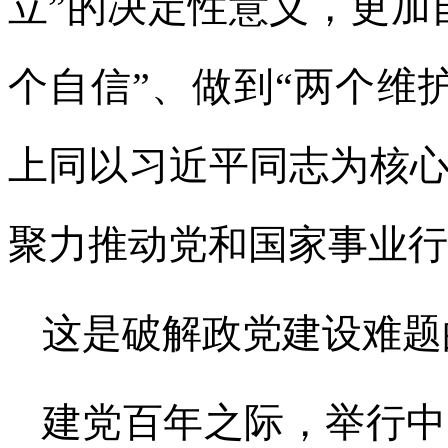
立”的决定性意义，更加
个自信”、做到“两个维
上同以习近平同志为核
聚力推动党和国家事业行
这是破解政党建设难题
建党百年之际，举行中