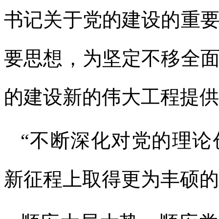
书记关于党的建设的重
要思想，为坚定不移全
的建设新的伟大工程提供
“不断深化对党的理论
新征程上取得更为丰硕的