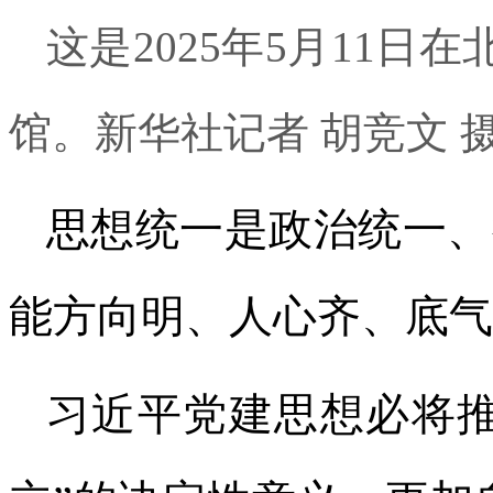
这是2025年5月11
馆。新华社记者 胡竞文 
思想统一是政治统一、
能方向明、人心齐、底气
习近平党建思想必将推