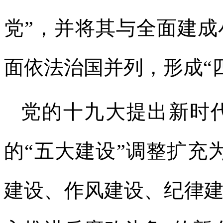
党”，并将其与全面建
面依法治国并列，形成“
党的十九大提出新时
的“五大建设”调整扩充
建设、作风建设、纪律