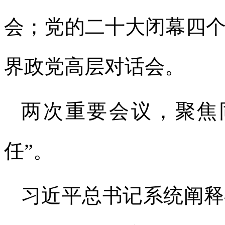
会；党的二十大闭幕四
界政党高层对话会。
两次重要会议，聚焦
任”。
习近平总书记系统阐释