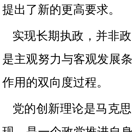
提出了新的更高要求。
实现长期执政，并非政
是主观努力与客观发展
作用的双向度过程。
党的创新理论是马克思