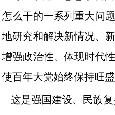
怎么干的一系列重大问
地研究和解决新情况、
增强政治性、体现时代
使百年大党始终保持旺盛
这是强国建设、民族复