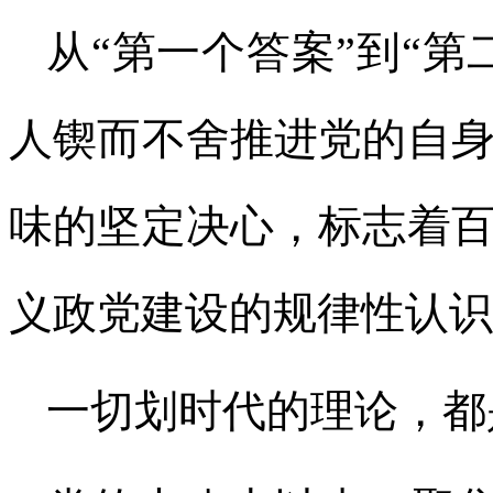
从“第一个答案”到“
人锲而不舍推进党的自
味的坚定决心，标志着
义政党建设的规律性认识
一切划时代的理论，都