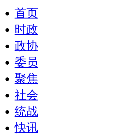
首页
时政
政协
委员
聚焦
社会
统战
快讯