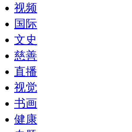
视频
国际
文史
慈善
直播
视觉
书画
健康