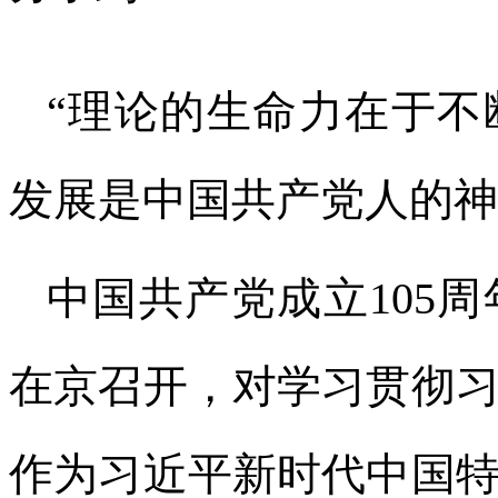
“理论的生命力在于不
发展是中国共产党人的神
中国共产党成立105
在京召开，对学习贯彻
作为习近平新时代中国