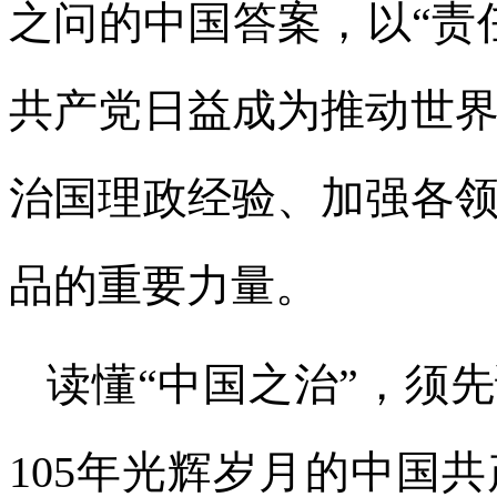
之问的中国答案，以“责
共产党日益成为推动世
治国理政经验、加强各
品的重要力量。
读懂“中国之治”，须
105年光辉岁月的中国