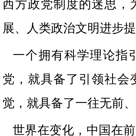
西方政党制度的迷思，
展、人类政治文明进步提
一个拥有科学理论指
党，就具备了引领社会
觉，就具备了一往无前、
世界在变化，中国在前