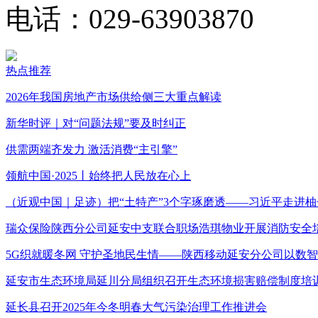
电话：029-63903870
热点推荐
2026年我国房地产市场供给侧三大重点解读
新华时评｜对“问题法规”要及时纠正
供需两端齐发力 激活消费“主引擎”
领航中国·2025丨始终把人民放在心上
（近观中国｜足迹）把“土特产”3个字琢磨透——习近平走进柚
瑞众保险陕西分公司延安中支联合职场浩琪物业开展消防安全
5G织就暖冬网 守护圣地民生情——陕西移动延安分公司以数
延安市生态环境局延川分局组织召开生态环境损害赔偿制度培
延长县召开2025年今冬明春大气污染治理工作推进会