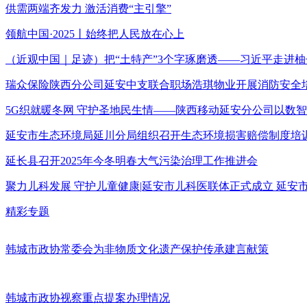
供需两端齐发力 激活消费“主引擎”
领航中国·2025丨始终把人民放在心上
（近观中国｜足迹）把“土特产”3个字琢磨透——习近平走进柚
瑞众保险陕西分公司延安中支联合职场浩琪物业开展消防安全
5G织就暖冬网 守护圣地民生情——陕西移动延安分公司以数
延安市生态环境局延川分局组织召开生态环境损害赔偿制度培
延长县召开2025年今冬明春大气污染治理工作推进会
聚力儿科发展 守护儿童健康|延安市儿科医联体正式成立 延
精彩专题
韩城市政协常委会为非物质文化遗产保护传承建言献策
韩城市政协视察重点提案办理情况