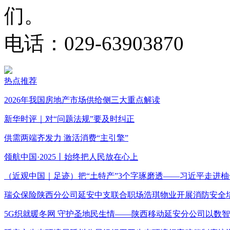
们。
电话：029-63903870
热点推荐
2026年我国房地产市场供给侧三大重点解读
新华时评｜对“问题法规”要及时纠正
供需两端齐发力 激活消费“主引擎”
领航中国·2025丨始终把人民放在心上
（近观中国｜足迹）把“土特产”3个字琢磨透——习近平走进柚
瑞众保险陕西分公司延安中支联合职场浩琪物业开展消防安全
5G织就暖冬网 守护圣地民生情——陕西移动延安分公司以数