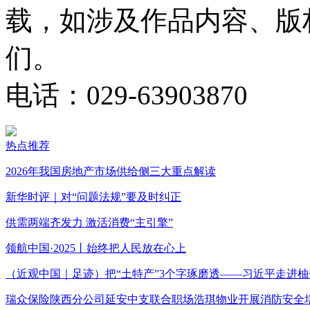
载，如涉及作品内容、版
们。
电话：029-63903870
热点推荐
2026年我国房地产市场供给侧三大重点解读
新华时评｜对“问题法规”要及时纠正
供需两端齐发力 激活消费“主引擎”
领航中国·2025丨始终把人民放在心上
（近观中国｜足迹）把“土特产”3个字琢磨透——习近平走进柚
瑞众保险陕西分公司延安中支联合职场浩琪物业开展消防安全