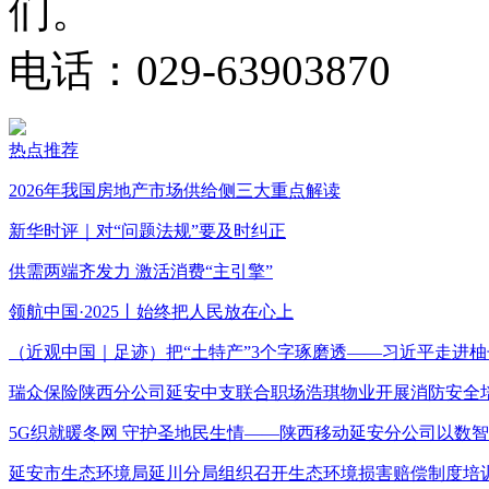
们。
电话：029-63903870
热点推荐
2026年我国房地产市场供给侧三大重点解读
新华时评｜对“问题法规”要及时纠正
供需两端齐发力 激活消费“主引擎”
领航中国·2025丨始终把人民放在心上
（近观中国｜足迹）把“土特产”3个字琢磨透——习近平走进柚
瑞众保险陕西分公司延安中支联合职场浩琪物业开展消防安全
5G织就暖冬网 守护圣地民生情——陕西移动延安分公司以数
延安市生态环境局延川分局组织召开生态环境损害赔偿制度培