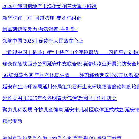
2026年我国房地产市场供给侧三大重点解读
新华时评｜对“问题法规”要及时纠正
供需两端齐发力 激活消费“主引擎”
领航中国·2025丨始终把人民放在心上
（近观中国｜足迹）把“土特产”3个字琢磨透——习近平走进柚
瑞众保险陕西分公司延安中支联合职场浩琪物业开展消防安全
5G织就暖冬网 守护圣地民生情——陕西移动延安分公司以数
延安市生态环境局延川分局组织召开生态环境损害赔偿制度培
延长县召开2025年今冬明春大气污染治理工作推进会
聚力儿科发展 守护儿童健康|延安市儿科医联体正式成立 延
精彩专题
韩城市政协常委会为非物质文化遗产保护传承建言献策