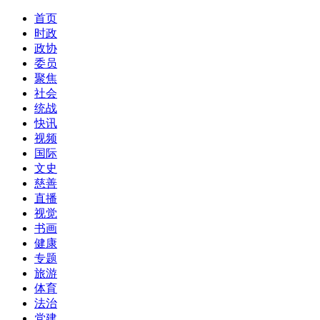
首页
时政
政协
委员
聚焦
社会
统战
快讯
视频
国际
文史
慈善
直播
视觉
书画
健康
专题
旅游
体育
法治
党建