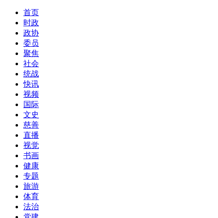
首页
时政
政协
委员
聚焦
社会
统战
快讯
视频
国际
文史
慈善
直播
视觉
书画
健康
专题
旅游
体育
法治
党建