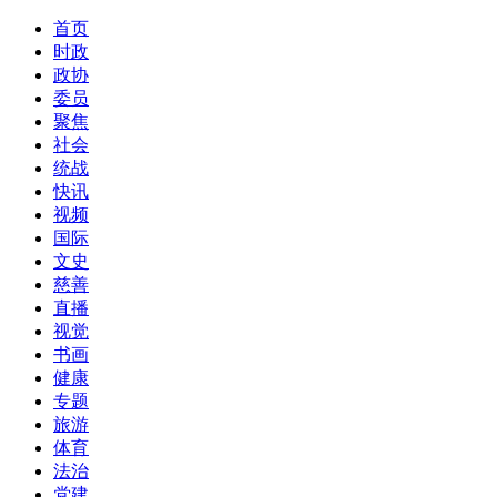
首页
时政
政协
委员
聚焦
社会
统战
快讯
视频
国际
文史
慈善
直播
视觉
书画
健康
专题
旅游
体育
法治
党建