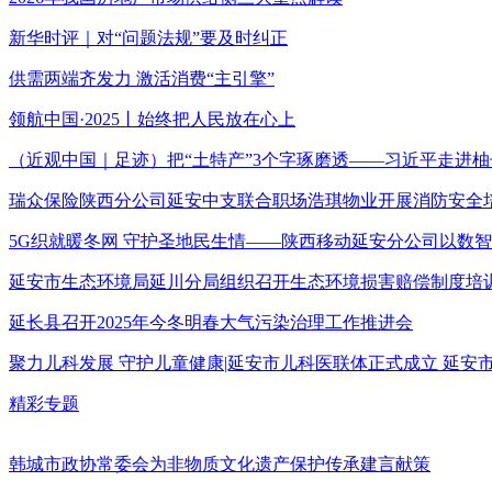
新华时评｜对“问题法规”要及时纠正
供需两端齐发力 激活消费“主引擎”
领航中国·2025丨始终把人民放在心上
（近观中国｜足迹）把“土特产”3个字琢磨透——习近平走进柚
瑞众保险陕西分公司延安中支联合职场浩琪物业开展消防安全
5G织就暖冬网 守护圣地民生情——陕西移动延安分公司以数
延安市生态环境局延川分局组织召开生态环境损害赔偿制度培
延长县召开2025年今冬明春大气污染治理工作推进会
聚力儿科发展 守护儿童健康|延安市儿科医联体正式成立 延
精彩专题
韩城市政协常委会为非物质文化遗产保护传承建言献策