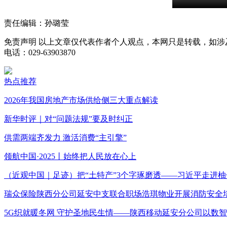
责任编辑：孙璐莹
免责声明
以上文章仅代表作者个人观点，本网只是转载，如涉
电话：029-63903870
热点推荐
2026年我国房地产市场供给侧三大重点解读
新华时评｜对“问题法规”要及时纠正
供需两端齐发力 激活消费“主引擎”
领航中国·2025丨始终把人民放在心上
（近观中国｜足迹）把“土特产”3个字琢磨透——习近平走进柚
瑞众保险陕西分公司延安中支联合职场浩琪物业开展消防安全
5G织就暖冬网 守护圣地民生情——陕西移动延安分公司以数