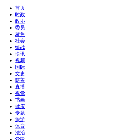
首页
时政
政协
委员
聚焦
社会
统战
快讯
视频
国际
文史
慈善
直播
视觉
书画
健康
专题
旅游
体育
法治
党建