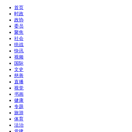
首页
时政
政协
委员
聚焦
社会
统战
快讯
视频
国际
文史
慈善
直播
视觉
书画
健康
专题
旅游
体育
法治
党建