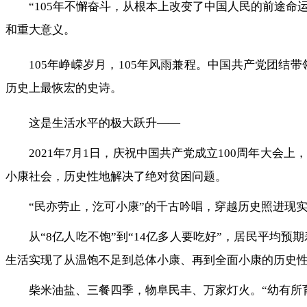
“105年不懈奋斗，从根本上改变了中国人民的前途命
和重大意义。
105年峥嵘岁月，105年风雨兼程。中国共产党团
历史上最恢宏的史诗。
这是生活水平的极大跃升——
2021年7月1日，庆祝中国共产党成立100周年大
小康社会，历史性地解决了绝对贫困问题。
“民亦劳止，汔可小康”的千古吟唱，穿越历史照进现
从“8亿人吃不饱”到“14亿多人要吃好”，居民平均
生活实现了从温饱不足到总体小康、再到全面小康的历史
柴米油盐、三餐四季，物阜民丰、万家灯火。“幼有所