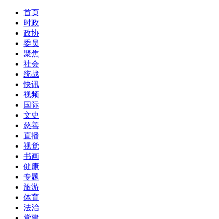
首页
时政
政协
委员
聚焦
社会
统战
快讯
视频
国际
文史
慈善
直播
视觉
书画
健康
专题
旅游
体育
法治
党建