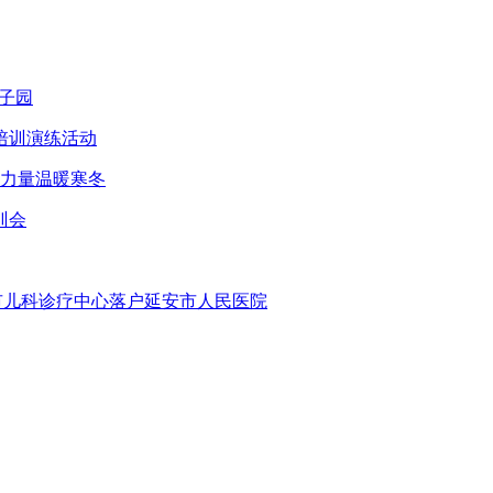
子园
培训演练活动
智力量温暖寒冬
训会
安市儿科诊疗中心落户延安市人民医院