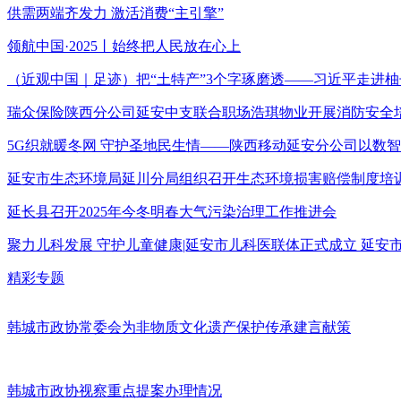
供需两端齐发力 激活消费“主引擎”
领航中国·2025丨始终把人民放在心上
（近观中国｜足迹）把“土特产”3个字琢磨透——习近平走进柚
瑞众保险陕西分公司延安中支联合职场浩琪物业开展消防安全
5G织就暖冬网 守护圣地民生情——陕西移动延安分公司以数
延安市生态环境局延川分局组织召开生态环境损害赔偿制度培
延长县召开2025年今冬明春大气污染治理工作推进会
聚力儿科发展 守护儿童健康|延安市儿科医联体正式成立 延
精彩专题
韩城市政协常委会为非物质文化遗产保护传承建言献策
韩城市政协视察重点提案办理情况