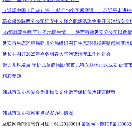
（近观中国｜足迹）把“土特产”3个字琢磨透——习近平走进柚
瑞众保险陕西分公司延安中支联合职场浩琪物业开展消防安全
5G织就暖冬网 守护圣地民生情——陕西移动延安分公司以数
延安市生态环境局延川分局组织召开生态环境损害赔偿制度培
延长县召开2025年今冬明春大气污染治理工作推进会
聚力儿科发展 守护儿童健康|延安市儿科医联体正式成立 延
精彩专题
韩城市政协常委会为非物质文化遗产保护传承建言献策
韩城市政协视察重点提案办理情况
互联网新闻信息许可证：61120180014
备案号：陕ICP备1300824