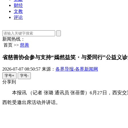
财经
文教
评论
新闻热线：
首页 >>
慈善
省慈善协会参与支持“嫣然益笑・与爱同行”公益义诊
2026-07-07 08:50:57
来源：
各界导报-各界新闻网
字号+
字号-
分享到
本报讯 （记者 张璐 通讯员 张蓓蕾）6月27日，
西乾受邀出席活动并讲话。