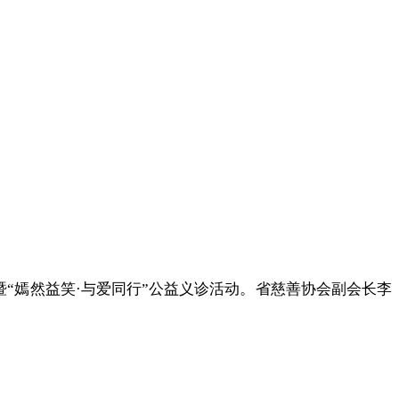
暨“嫣然益笑·与爱同行”公益义诊活动。省慈善协会副会长李