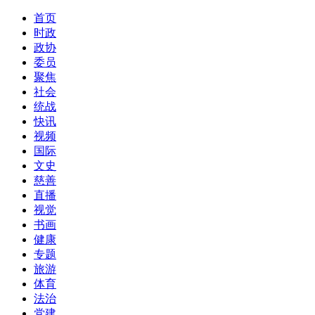
首页
时政
政协
委员
聚焦
社会
统战
快讯
视频
国际
文史
慈善
直播
视觉
书画
健康
专题
旅游
体育
法治
党建