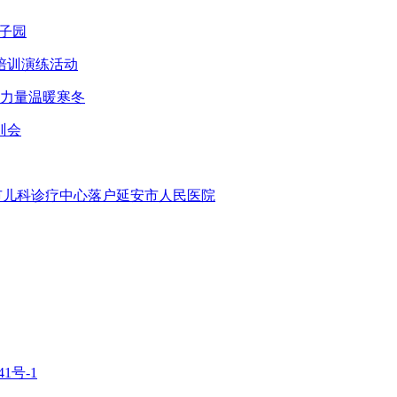
子园
培训演练活动
智力量温暖寒冬
训会
安市儿科诊疗中心落户延安市人民医院
1号-1