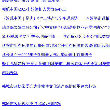
供需两端齐发力 激活消费“主引擎”
领航中国·2025丨始终把人民放在心上
（近观中国｜足迹）把“土特产”3个字琢磨透——习近平走进柚
瑞众保险陕西分公司延安中支联合职场浩琪物业开展消防安全
5G织就暖冬网 守护圣地民生情——陕西移动延安分公司以数
延安市生态环境局延川分局组织召开生态环境损害赔偿制度培
延长县召开2025年今冬明春大气污染治理工作推进会
聚力儿科发展 守护儿童健康|延安市儿科医联体正式成立 延
精彩专题
韩城市政协常委会为非物质文化遗产保护传承建言献策
韩城市政协视察重点提案办理情况