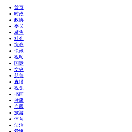
首页
时政
政协
委员
聚焦
社会
统战
快讯
视频
国际
文史
慈善
直播
视觉
书画
健康
专题
旅游
体育
法治
党建