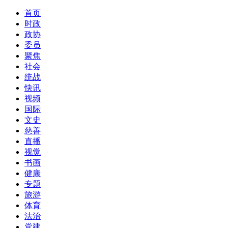
首页
时政
政协
委员
聚焦
社会
统战
快讯
视频
国际
文史
慈善
直播
视觉
书画
健康
专题
旅游
体育
法治
党建