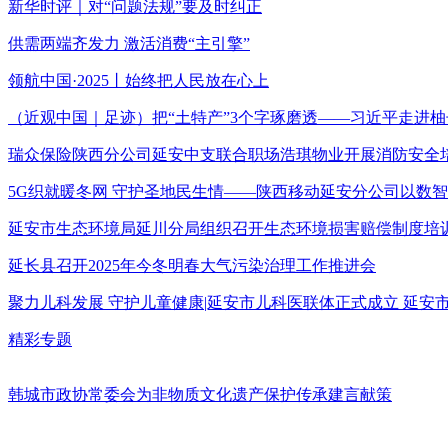
新华时评｜对“问题法规”要及时纠正
供需两端齐发力 激活消费“主引擎”
领航中国·2025丨始终把人民放在心上
（近观中国｜足迹）把“土特产”3个字琢磨透——习近平走进柚
瑞众保险陕西分公司延安中支联合职场浩琪物业开展消防安全
5G织就暖冬网 守护圣地民生情——陕西移动延安分公司以数
延安市生态环境局延川分局组织召开生态环境损害赔偿制度培
延长县召开2025年今冬明春大气污染治理工作推进会
聚力儿科发展 守护儿童健康|延安市儿科医联体正式成立 延
精彩专题
韩城市政协常委会为非物质文化遗产保护传承建言献策