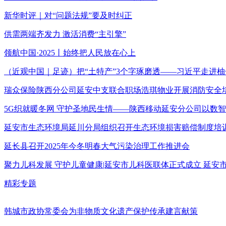
新华时评｜对“问题法规”要及时纠正
供需两端齐发力 激活消费“主引擎”
领航中国·2025丨始终把人民放在心上
（近观中国｜足迹）把“土特产”3个字琢磨透——习近平走进柚
瑞众保险陕西分公司延安中支联合职场浩琪物业开展消防安全
5G织就暖冬网 守护圣地民生情——陕西移动延安分公司以数
延安市生态环境局延川分局组织召开生态环境损害赔偿制度培
延长县召开2025年今冬明春大气污染治理工作推进会
聚力儿科发展 守护儿童健康|延安市儿科医联体正式成立 延
精彩专题
韩城市政协常委会为非物质文化遗产保护传承建言献策