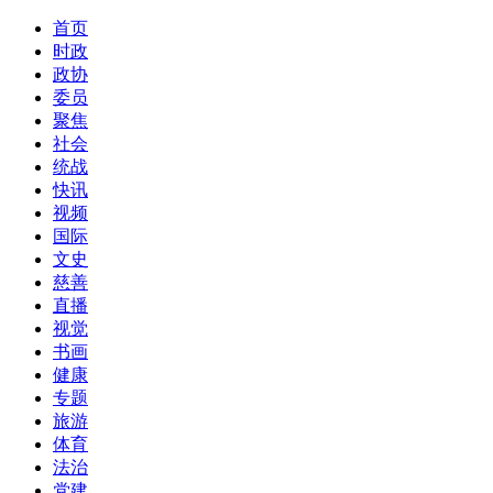
首页
时政
政协
委员
聚焦
社会
统战
快讯
视频
国际
文史
慈善
直播
视觉
书画
健康
专题
旅游
体育
法治
党建