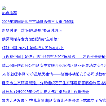
热点推荐
2026年我国房地产市场供给侧三大重点解读
新华时评｜对“问题法规”要及时纠正
供需两端齐发力 激活消费“主引擎”
领航中国·2025丨始终把人民放在心上
（近观中国｜足迹）把“土特产”3个字琢磨透——习近平走进柚
瑞众保险陕西分公司延安中支联合职场浩琪物业开展消防安全
5G织就暖冬网 守护圣地民生情——陕西移动延安分公司以数
延安市生态环境局延川分局组织召开生态环境损害赔偿制度培
延长县召开2025年今冬明春大气污染治理工作推进会
聚力儿科发展 守护儿童健康|延安市儿科医联体正式成立 延