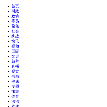
首页
时政
政协
委员
聚焦
社会
统战
快讯
视频
国际
文史
慈善
直播
视觉
书画
健康
专题
旅游
体育
法治
党建