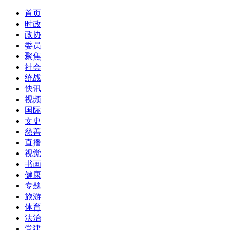
首页
时政
政协
委员
聚焦
社会
统战
快讯
视频
国际
文史
慈善
直播
视觉
书画
健康
专题
旅游
体育
法治
党建