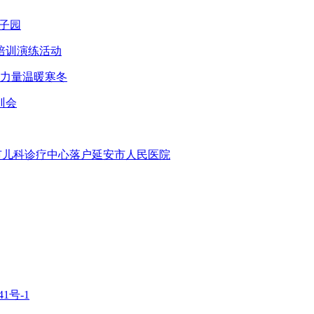
子园
培训演练活动
智力量温暖寒冬
训会
安市儿科诊疗中心落户延安市人民医院
1号-1