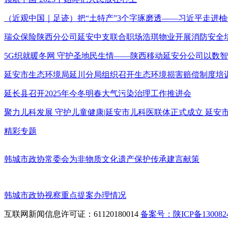
（近观中国｜足迹）把“土特产”3个字琢磨透——习近平走进柚
瑞众保险陕西分公司延安中支联合职场浩琪物业开展消防安全
5G织就暖冬网 守护圣地民生情——陕西移动延安分公司以数
延安市生态环境局延川分局组织召开生态环境损害赔偿制度培
延长县召开2025年今冬明春大气污染治理工作推进会
聚力儿科发展 守护儿童健康|延安市儿科医联体正式成立 延
精彩专题
韩城市政协常委会为非物质文化遗产保护传承建言献策
韩城市政协视察重点提案办理情况
互联网新闻信息许可证：61120180014
备案号：陕ICP备1300824