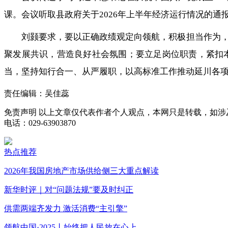
课。会议听取县政府关于2026年上半年经济运行情况的
刘颢要求，要以正确政绩观定向领航，积极担当作为
聚发展共识，营造良好社会氛围；要立足岗位职责，紧扣
当，坚持知行合一、从严履职，以高标准工作推动延川各
责任编辑：吴佳蕊
免责声明
以上文章仅代表作者个人观点，本网只是转载，如涉
电话：029-63903870
热点推荐
2026年我国房地产市场供给侧三大重点解读
新华时评｜对“问题法规”要及时纠正
供需两端齐发力 激活消费“主引擎”
领航中国·2025丨始终把人民放在心上