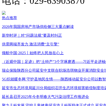
电话：029-63903870
热点推荐
2026年我国房地产市场供给侧三大重点解读
新华时评｜对“问题法规”要及时纠正
供需两端齐发力 激活消费“主引擎”
领航中国·2025丨始终把人民放在心上
（近观中国｜足迹）把“土特产”3个字琢磨透——习近平走进柚
瑞众保险陕西分公司延安中支联合职场浩琪物业开展消防安全
5G织就暖冬网 守护圣地民生情——陕西移动延安分公司以数
延安市生态环境局延川分局组织召开生态环境损害赔偿制度培
延长县召开2025年今冬明春大气污染治理工作推进会
聚力儿科发展 守护儿童健康|延安市儿科医联体正式成立 延