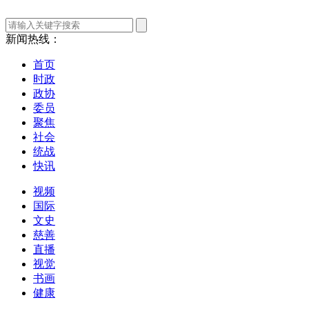
新闻热线：
首页
时政
政协
委员
聚焦
社会
统战
快讯
视频
国际
文史
慈善
直播
视觉
书画
健康