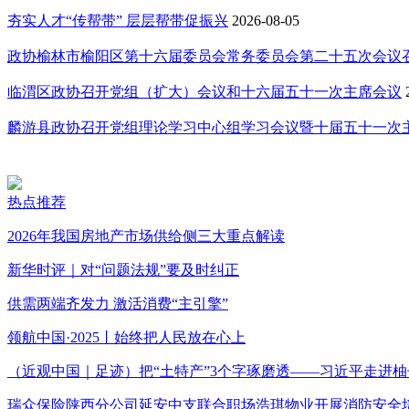
夯实人才“传帮带” 层层帮带促振兴
2026-08-05
政协榆林市榆阳区第十六届委员会常务委员会第二十五次会议
临渭区政协召开党组（扩大）会议和十六届五十一次主席会议
麟游县政协召开党组理论学习中心组学习会议暨十届五十一次
热点推荐
2026年我国房地产市场供给侧三大重点解读
新华时评｜对“问题法规”要及时纠正
供需两端齐发力 激活消费“主引擎”
领航中国·2025丨始终把人民放在心上
（近观中国｜足迹）把“土特产”3个字琢磨透——习近平走进柚
瑞众保险陕西分公司延安中支联合职场浩琪物业开展消防安全