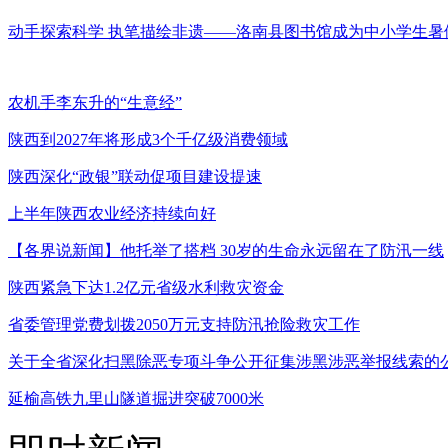
动手探索科学 执笔描绘非遗——洛南县图书馆成为中小学生暑
农机手李东升的“生意经”
陕西到2027年将形成3个千亿级消费领域
陕西深化“政银”联动促项目建设提速
上半年陕西农业经济持续向好
【各界说新闻】他托举了搭档 30岁的生命永远留在了防汛一线
陕西紧急下达1.2亿元省级水利救灾资金
省委管理党费划拨2050万元支持防汛抢险救灾工作
关于全省深化扫黑除恶专项斗争公开征集涉黑涉恶举报线索的
延榆高铁九里山隧道掘进突破7000米