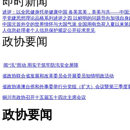
即时新闻
述评：以全民健身托举健康中国
各美其美，美美与共——中国
平党建思想理论品格系列述评之四
以鲜明的问题导向加强自身
中国元首外交的世界情怀与大国气派
全国用电负荷入夏以来第
人信息处理者个人信息保护规定公开征求意见
政协要闻
闻“汛”而动 用实干筑牢防汛安全屏障
省政协联合省发展和改革委员会开展委员知情明政活动
省政协港澳台侨和外事委举行分党组（扩大）会议暨第三季度
铜川市政协召开十五届五十四次主席会议
政协要闻