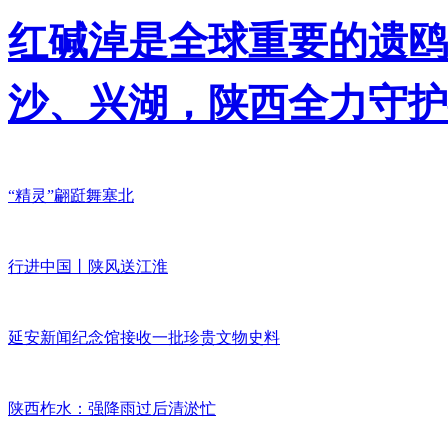
红碱淖是全球重要的遗鸥
沙、兴湖，陕西全力守护
“精灵”翩跹舞塞北
行进中国丨陕风送江淮
延安新闻纪念馆接收一批珍贵文物史料
陕西柞水：强降雨过后清淤忙